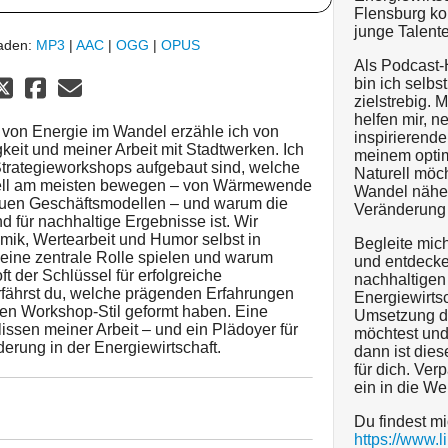
Flensburg ko
junge Talente
laden:
MP3
|
AAC
|
OGG
|
OPUS
Als Podcast-
bin ich selbs
zielstrebig. 
helfen mir, 
 von Energie im Wandel erzähle ich von
inspirierende 
eit und meiner Arbeit mit Stadtwerken. Ich
meinem optim
Strategieworkshops aufgebaut sind, welche
Naturell möch
ell am meisten bewegen – von Wärmewende
Wandel näher
 neuen Geschäftsmodellen – und warum die
Veränderung
d für nachhaltige Ergebnisse ist. Wir
ik, Wertearbeit und Humor selbst in
Begleite mic
eine zentrale Rolle spielen und warum
und entdecke
t der Schlüssel für erfolgreiche
nachhaltigen
fährst du, welche prägenden Erfahrungen
Energiewirts
en Workshop-Stil geformt haben. Eine
Umsetzung d
lissen meiner Arbeit – und ein Plädoyer für
möchtest und
erung in der Energiewirtschaft.
dann ist die
für dich. Ve
ein in die We
Du findest mi
https://www.l