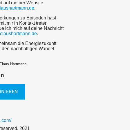
d auf meiner Website
claushartmann.de
.
erkungen zu Episoden hast
mit mir in Kontakt treten
ue ich mich auf deine Nachricht
claushartmann.de
.
einsam die Energiezukunft
d den nachhaltigen Wandel
 Claus Hartmann
en
.com/
s reserved, 2021