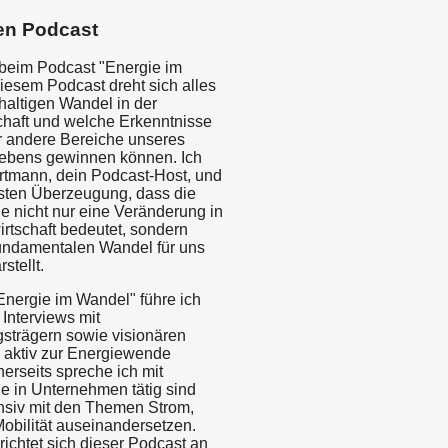
en Podcast
beim Podcast "Energie im
iesem Podcast dreht sich alles
altigen Wandel in der
chaft und welche Erkenntnisse
ür andere Bereiche unseres
)lebens gewinnen können. Ich
rtmann, dein Podcast-Host, und
festen Überzeugung, dass die
 nicht nur eine Veränderung in
rtschaft bedeutet, sondern
undamentalen Wandel für uns
stellt.
Energie im Wandel" führe ich
 Interviews mit
strägern sowie visionären
e aktiv zur Energiewende
nerseits spreche ich mit
e in Unternehmen tätig sind
ensiv mit den Themen Strom,
bilität auseinandersetzen.
richtet sich dieser Podcast an