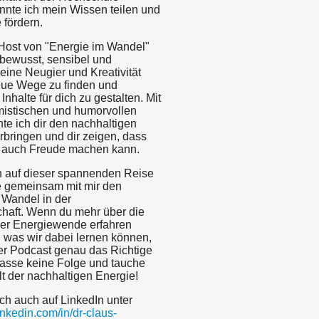
nnte ich mein Wissen teilen und
 fördern.
Host von "Energie im Wandel"
tbewusst, sensibel und
Meine Neugier und Kreativität
neue Wege zu finden und
Inhalte für dich zu gestalten. Mit
istischen und humorvollen
te ich dir den nachhaltigen
bringen und dir zeigen, dass
 auch Freude machen kann.
h auf dieser spannenden Reise
 gemeinsam mit mir den
 Wandel in der
chaft. Wenn du mehr über die
er Energiewende erfahren
 was wir dabei lernen können,
ser Podcast genau das Richtige
rpasse keine Folge und tauche
lt der nachhaltigen Energie!
ch auch auf LinkedIn unter
inkedin.com/in/dr-claus-