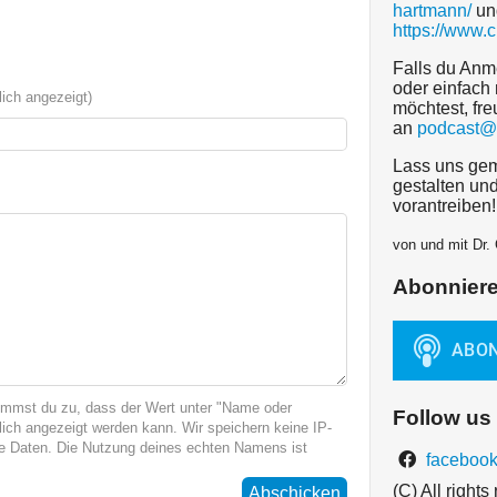
hartmann/
un
https://www.
Falls du Anm
oder einfach 
ich angezeigt)
möchtest, fre
an
podcast@
Lass uns gem
gestalten un
vorantreiben!
von und mit Dr.
Abonnier
immst du zu, dass der Wert unter "Name oder
Follow us
ich angezeigt werden kann. Wir speichern keine IP-
 Daten. Die Nutzung deines echten Namens ist
facebook
(C) All right
Abschicken