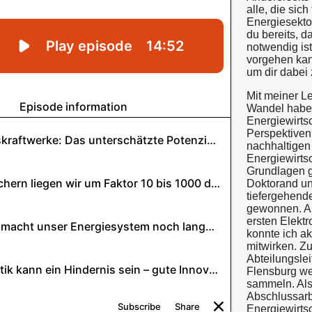
alle, die si
Energiesektor
du bereits, 
notwendig ist
vorgehen kann
um dir dabei 
Mit meiner Le
Wandel habe 
Energiewirts
Perspektiven 
nachhaltigen
Energiewirts
Grundlagen g
Doktorand un
tiefergehend
gewonnen. Al
ersten Elekt
konnte ich a
mitwirken. Zu
Abteilungsle
Flensburg we
sammeln. Als
Abschlussarb
Energiewirts