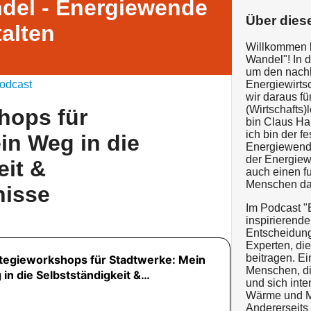
del - Energiewende
Über dies
talten
Willkommen 
Wandel"! In d
um den nachh
odcast
Energiewirts
wir daraus f
(Wirtschafts
hops für
bin Claus Ha
ich bin der 
in Weg in die
Energiewende
der Energiewi
eit &
auch einen f
Menschen dar
nisse
Im Podcast "
inspirierende
Entscheidung
Experten, di
beitragen. Ei
Menschen, di
und sich int
Wärme und Mo
Andererseits 