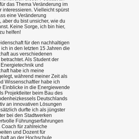
ch für das Thema Veränderung im
 interessieren. Vielleicht spürst
dass eine Veränderung
, aber du bist unsicher, wie du
st. Keine Sorge, ich bin hier,
zu helfen!
idenschaft für den nachhaltigen
ich in den letzten 15 Jahren die
chaft aus verschiedenen
betrachtet. Als Student der
 Energietechnik und
chaft habe ich meine
elegt, während meiner Zeit als
d Wissenschaftler habe ich
e Einblicke in die Energiewende
s Projektleiter beim Bau des
rodenheizkessels Deutschlands
ktiv an innovativen Lösungen
sätzlich durfte ich als jüngster
iter bei den Stadtwerken
rtvolle Führungserfahrungen
 Coach für zahlreiche
eiten und Dozent für
chaft an der Hochschule