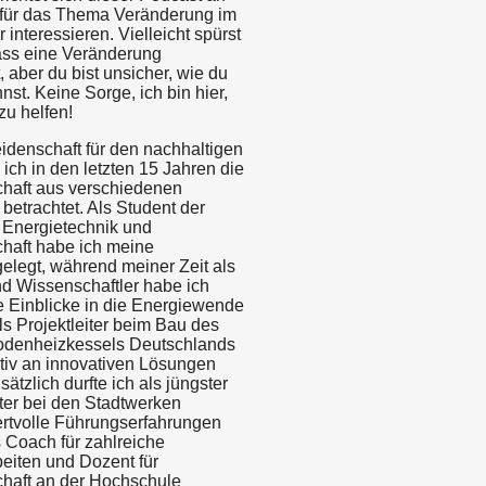
ch für das Thema Veränderung im
 interessieren. Vielleicht spürst
dass eine Veränderung
, aber du bist unsicher, wie du
st. Keine Sorge, ich bin hier,
zu helfen!
idenschaft für den nachhaltigen
ich in den letzten 15 Jahren die
chaft aus verschiedenen
betrachtet. Als Student der
 Energietechnik und
chaft habe ich meine
elegt, während meiner Zeit als
d Wissenschaftler habe ich
e Einblicke in die Energiewende
s Projektleiter beim Bau des
rodenheizkessels Deutschlands
ktiv an innovativen Lösungen
sätzlich durfte ich als jüngster
iter bei den Stadtwerken
rtvolle Führungserfahrungen
 Coach für zahlreiche
eiten und Dozent für
chaft an der Hochschule