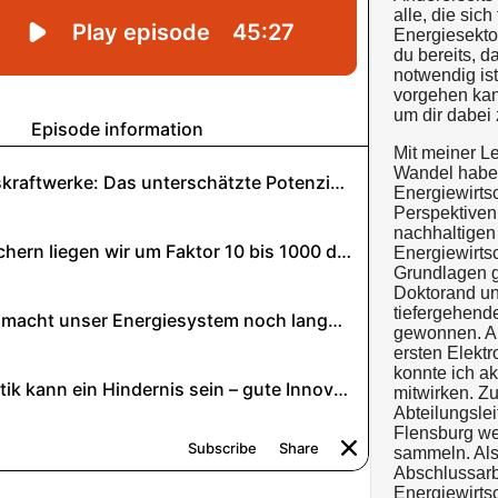
alle, die si
Energiesektor
du bereits, 
notwendig ist
vorgehen kann
um dir dabei 
Mit meiner Le
Wandel habe 
Energiewirts
Perspektiven 
nachhaltigen
Energiewirts
Grundlagen g
Doktorand un
tiefergehend
gewonnen. Al
ersten Elekt
konnte ich a
mitwirken. Zu
Abteilungsle
Flensburg we
sammeln. Als
Abschlussarb
Energiewirts