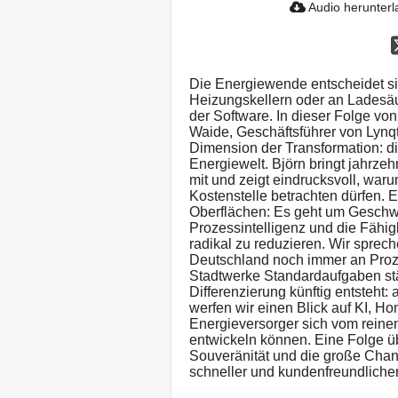
Audio herunter
Die Energiewende entscheidet sic
Heizungskellern oder an Ladesä
der Software. In dieser Folge vo
Waide, Geschäftsführer von Lynqte
Dimension der Transformation: die
Energiewelt. Björn bringt jahrzeh
mit und zeigt eindrucksvoll, waru
Kostenstelle betrachten dürfen. 
Oberflächen: Es geht um Geschwin
Prozessintelligenz und die Fähi
radikal zu reduzieren. Wir sprec
Deutschland noch immer an Proze
Stadtwerke Standardaufgaben stä
Differenzierung künftig entsteht
werfen wir einen Blick auf KI, 
Energieversorger sich vom reine
entwickeln können. Eine Folge ü
Souveränität und die große Chan
schneller und kundenfreundliche