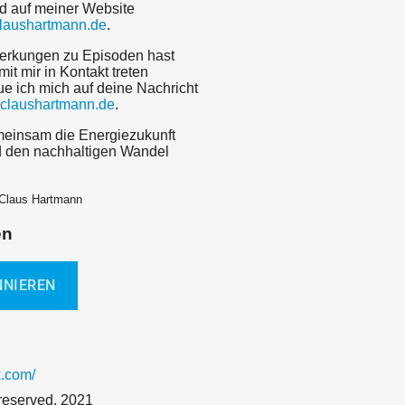
d auf meiner Website
claushartmann.de
.
erkungen zu Episoden hast
mit mir in Kontakt treten
ue ich mich auf deine Nachricht
claushartmann.de
.
einsam die Energiezukunft
d den nachhaltigen Wandel
 Claus Hartmann
en
.com/
s reserved, 2021