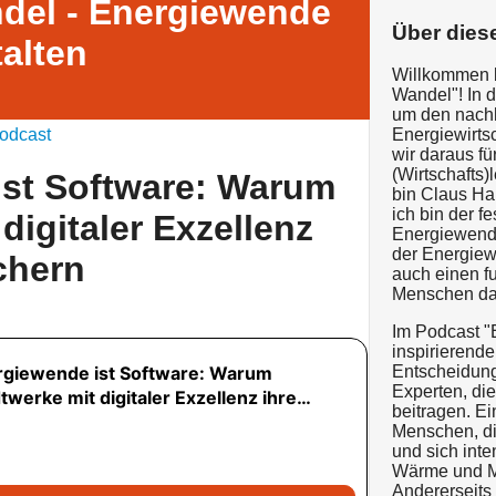
del - Energiewende
Über dies
talten
Willkommen 
Wandel"! In d
um den nachh
odcast
Energiewirts
wir daraus f
(Wirtschafts
ist Software: Warum
bin Claus Ha
ich bin der 
digitaler Exzellenz
Energiewende
der Energiewi
chern
auch einen f
Menschen dar
Im Podcast "
inspirierende
Entscheidung
Experten, di
beitragen. Ei
Menschen, di
und sich int
Wärme und Mo
Andererseits 