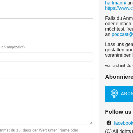
hartmann/
un
https://www.
Falls du Anm
oder einfach 
möchtest, fre
an
podcast@
Lass uns gem
ich angezeigt)
gestalten un
vorantreiben!
von und mit Dr.
Abonnier
Follow us
facebook
immst du zu, dass der Wert unter "Name oder
(C) All right