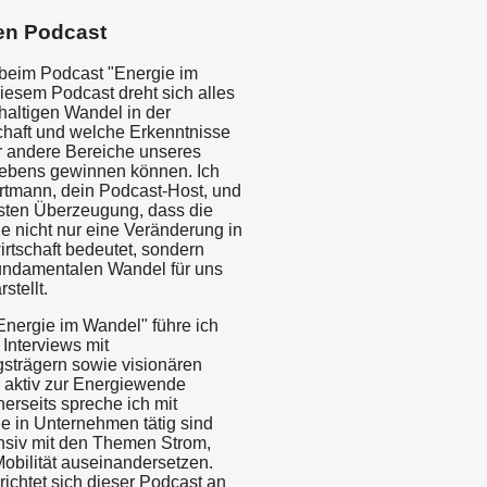
en Podcast
beim Podcast "Energie im
iesem Podcast dreht sich alles
altigen Wandel in der
chaft und welche Erkenntnisse
ür andere Bereiche unseres
)lebens gewinnen können. Ich
rtmann, dein Podcast-Host, und
festen Überzeugung, dass die
 nicht nur eine Veränderung in
rtschaft bedeutet, sondern
undamentalen Wandel für uns
stellt.
Energie im Wandel" führe ich
 Interviews mit
strägern sowie visionären
e aktiv zur Energiewende
nerseits spreche ich mit
e in Unternehmen tätig sind
ensiv mit den Themen Strom,
bilität auseinandersetzen.
richtet sich dieser Podcast an