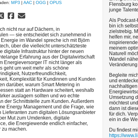
laden:
MP3
|
AAC
|
OGG
|
OPUS
Flensburg ko
junge Talente
Als Podcast-
bin ich selbs
h nicht nur auf Dächern, in
zielstrebig. 
ulen — sie entscheidet sich zunehmend in
helfen mir, 
n Energie im Wandel spreche ich mit Björn
inspirierende 
ch, über die vielleicht unterschätzteste
meinem optim
 digitale Infrastruktur hinter der neuen
Naturell möch
ntelange Erfahrung aus der Digitalwirtschaft
Wandel näher
m Energieversorger IT nicht länger als
Veränderung
Es geht um weit mehr als schöne
digkeit, Nutzerfreundlichkeit,
Begleite mic
gkeit, Komplexität für Kundinnen und Kunden
und entdecke
hen darüber, warum Smart Metering in
nachhaltigen
ssen statt an Hardware scheitert, weshalb
Energiewirts
rker auslagern sollten und wo echte
Umsetzung d
: an der Schnittstelle zum Kunden. Außerdem
möchtest und
Home Energy Management und die Frage, wie
dann ist die
n Lieferanten zum digitalen Lösungsanbieter
für dich. Ve
ber Mut zum Umdenken, digitale
ein in die We
ce, die Energiewende endlich einfacher,
r zu machen.
Du findest mi
https://www.l