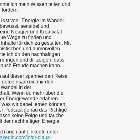
nnte ich mein Wissen teilen und
 fördern.
Host von "Energie im Wandel"
tbewusst, sensibel und
Meine Neugier und Kreativität
neue Wege zu finden und
Inhalte für dich zu gestalten. Mit
istischen und humorvollen
te ich dir den nachhaltigen
bringen und dir zeigen, dass
 auch Freude machen kann.
h auf dieser spannenden Reise
 gemeinsam mit mir den
 Wandel in der
chaft. Wenn du mehr über die
er Energiewende erfahren
 was wir dabei lernen können,
ser Podcast genau das Richtige
rpasse keine Folge und tauche
lt der nachhaltigen Energie!
ch auch auf LinkedIn unter
inkedin.com/in/dr-claus-